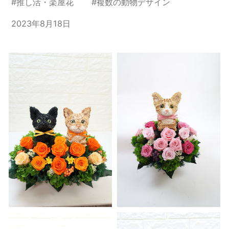
#
推し活・楽屋花
#
複数の動物デザイン
2023年8月18日