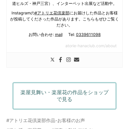
道ヒルズ・神戸三宮）、インターペット出展など活動中。
Instagramの
#アトリエ花倶楽部
にお届けした作品とお客様
が投稿してくださった作品があります。こちらもぜひご覧く
ださい。
お問い合わせ:
mail
Tel:
0339611098
atorie-hanaclub.com/about
楽屋見舞い・楽屋花の作品をショップ
で見る
#
アトリエ花倶楽部作品-お客様のお声