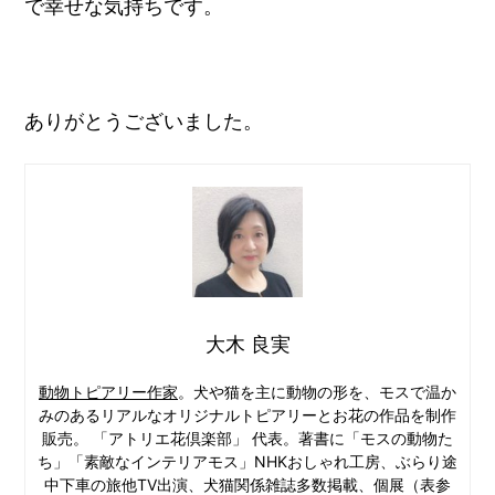
で幸せな気持ちです。
ありがとうございました。
大木 良実
動物トピアリー作家
。犬や猫を主に動物の形を、モスで温か
みのあるリアルなオリジナルトピアリーとお花の作品を制作
販売。 「アトリエ花倶楽部」 代表。著書に「モスの動物た
ち」「素敵なインテリアモス」NHKおしゃれ工房、ぶらり途
中下車の旅他TV出演、犬猫関係雑誌多数掲載、個展（表参