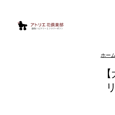
ホー
【
動
物
ト
ピ