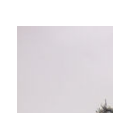
ア
リ
ー
作
品
集
|
ア
ト
リ
エ
花
倶
楽