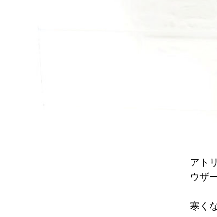
アト
ウザ
寒く