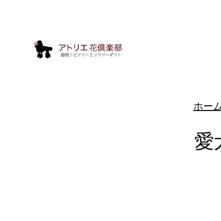
ホー
愛
動
物
ト
ピ