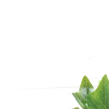
ア
リ
ー
作
品
集
|
ア
ト
リ
エ
花
倶
楽