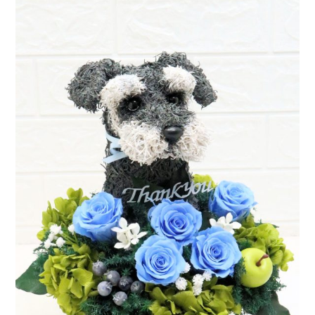
ア
ト
リ
エ
花
倶
楽
部