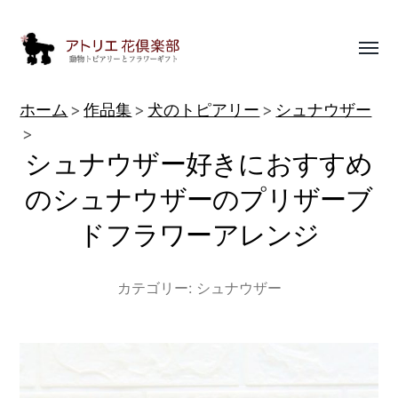
Toggl
menu
動
ホーム
作品集
犬のトピアリー
シュナウザー
物
シュナウザー好きにおすすめ
ト
ピ
のシュナウザーのプリザーブ
ア
ドフラワーアレンジ
リ
ー
カテゴリー:
シュナウザー
作
品
集
|