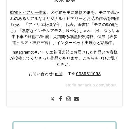
動物トピアリー作家
。犬や猫を主に動物の形を、モスで温か
みのあるリアルなオリジナルトピアリーとお花の作品を制作
販売。 「アトリエ花倶楽部」 代表。著書に「モスの動物た
ち」「素敵なインテリアモス」NHKおしゃれ工房、ぶらり途
中下車の旅他TV出演、犬猫関係雑誌多数掲載、個展（表参
道ヒルズ・神戸三宮）、インターペット出展など活動中。
Instagramの
#アトリエ花倶楽部
にお届けした作品とお客様
が投稿してくださった作品があります。こちらもぜひご覧く
ださい。
お問い合わせ:
mail
Tel:
0339611098
atorie-hanaclub.com/about