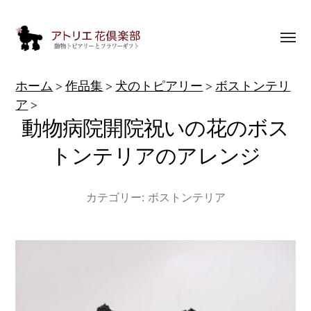
Toggl
menu
動
ホーム
作品集
犬のトピアリー
ボストンテリ
物
ア
動物病院開院祝いの花のボス
ト
ピ
トンテリアのアレンジ
ア
リ
カテゴリー:
ボストンテリア
ー
作
品
集
|