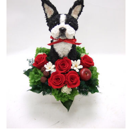
ア
ト
リ
エ
花
倶
楽
部