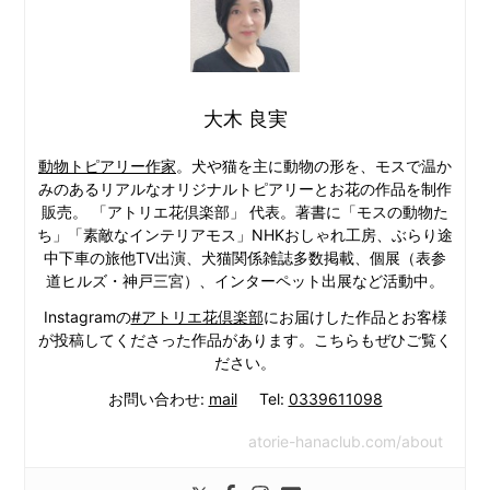
大木 良実
動物トピアリー作家
。犬や猫を主に動物の形を、モスで温か
みのあるリアルなオリジナルトピアリーとお花の作品を制作
販売。 「アトリエ花倶楽部」 代表。著書に「モスの動物た
ち」「素敵なインテリアモス」NHKおしゃれ工房、ぶらり途
中下車の旅他TV出演、犬猫関係雑誌多数掲載、個展（表参
道ヒルズ・神戸三宮）、インターペット出展など活動中。
Instagramの
#アトリエ花倶楽部
にお届けした作品とお客様
が投稿してくださった作品があります。こちらもぜひご覧く
ださい。
お問い合わせ:
mail
Tel:
0339611098
atorie-hanaclub.com/about