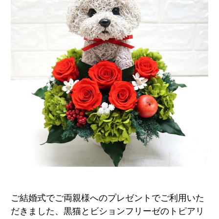
ア
ト
リ
エ
花
倶
楽
部
ご結婚式でご両親様へのプレゼントでご利用いた
だきました、黒猫とビションフリーゼのトピアリ