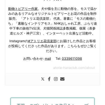
動物トピアリー作家
。犬や猫を主に動物の形を、モスで温か
みのあるリアルなオリジナルトピアリーとお花の作品を制作
販売。 「アトリエ花倶楽部」 代表。著書に「モスの動物た
ち」「素敵なインテリアモス」NHKおしゃれ工房、ぶらり途
中下車の旅他TV出演、犬猫関係雑誌多数掲載、個展（表参
道ヒルズ・神戸三宮）、インターペット出展など活動中。
Instagramの
#アトリエ花倶楽部
にお届けした作品とお客様
が投稿してくださった作品があります。こちらもぜひご覧く
ださい。
お問い合わせ:
mail
Tel:
0339611098
atorie-hanaclub.com/about