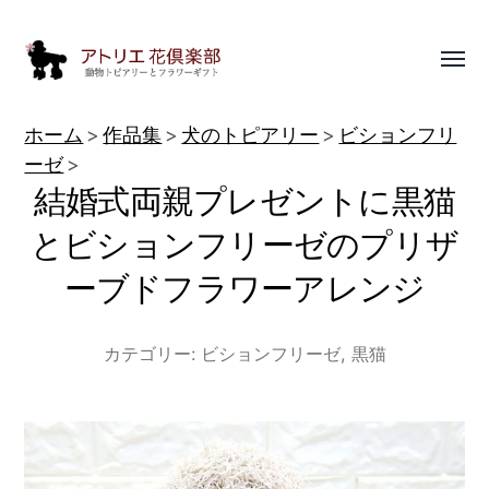
Toggl
menu
動
ホーム
作品集
犬のトピアリー
ビションフリ
物
ーゼ
結婚式両親プレゼントに黒猫
ト
ピ
とビションフリーゼのプリザ
ア
ーブドフラワーアレンジ
リ
ー
カテゴリー:
ビションフリーゼ
,
黒猫
作
品
集
|