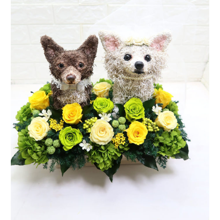
ア
ト
リ
エ
花
倶
楽
部