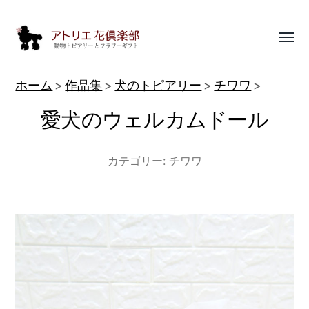
Toggl
menu
動
ホーム
作品集
犬のトピアリー
チワワ
物
愛犬のウェルカムドール
ト
ピ
カテゴリー:
チワワ
ア
リ
ー
作
品
集
|