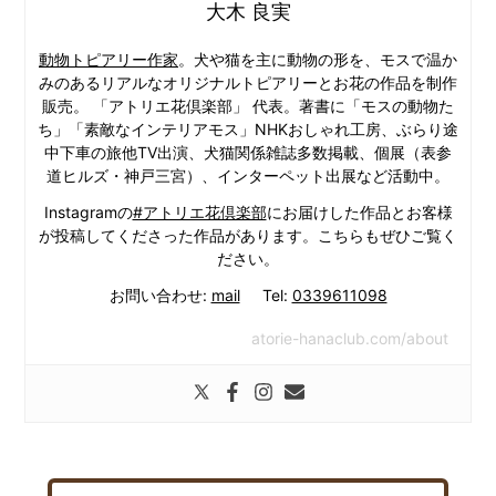
大木 良実
動物トピアリー作家
。犬や猫を主に動物の形を、モスで温か
みのあるリアルなオリジナルトピアリーとお花の作品を制作
販売。 「アトリエ花倶楽部」 代表。著書に「モスの動物た
ち」「素敵なインテリアモス」NHKおしゃれ工房、ぶらり途
中下車の旅他TV出演、犬猫関係雑誌多数掲載、個展（表参
道ヒルズ・神戸三宮）、インターペット出展など活動中。
Instagramの
#アトリエ花倶楽部
にお届けした作品とお客様
が投稿してくださった作品があります。こちらもぜひご覧く
ださい。
お問い合わせ:
mail
Tel:
0339611098
atorie-hanaclub.com/about