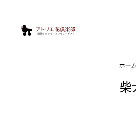
ホー
柴
動
物
ト
ピ