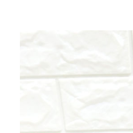
ア
リ
ー
作
品
集
|
ア
ト
リ
エ
花
倶
楽