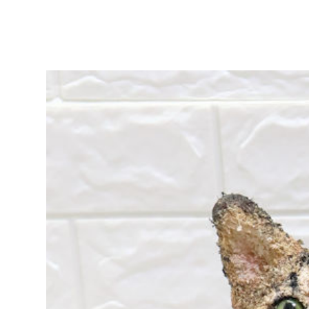
ア
リ
ー
作
品
集
|
ア
ト
リ
エ
花
倶
楽