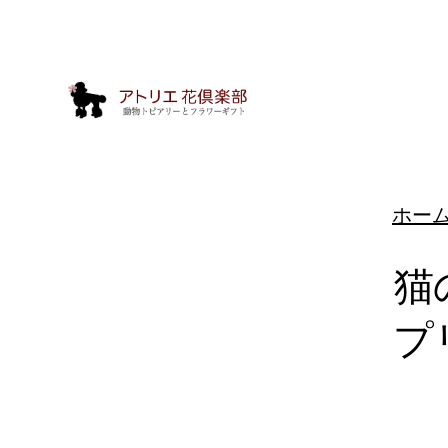
ホー
猫
プ
動
物
ト
ピ