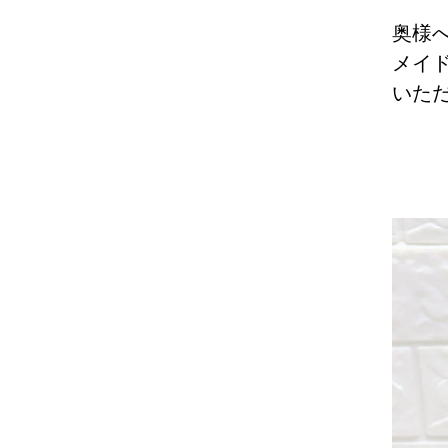
奥様
メイ
いた