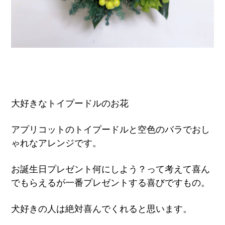
大好きなトイプードルのお花
アプリコットのトイプードルと空色のバラでおし
ゃれなアレンジです。
お誕生日プレゼント何にしよう？って考えて喜ん
でもらえるが一番プレゼントする喜びですもの。
犬好きの人は絶対喜んでくれると思います。