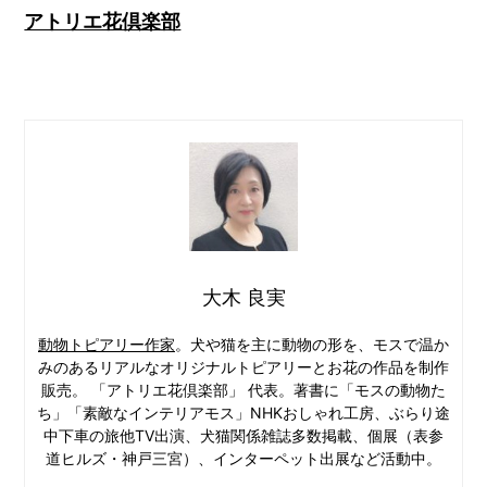
アトリエ花倶楽部
大木 良実
動物トピアリー作家
。犬や猫を主に動物の形を、モスで温か
みのあるリアルなオリジナルトピアリーとお花の作品を制作
販売。 「アトリエ花倶楽部」 代表。著書に「モスの動物た
ち」「素敵なインテリアモス」NHKおしゃれ工房、ぶらり途
中下車の旅他TV出演、犬猫関係雑誌多数掲載、個展（表参
道ヒルズ・神戸三宮）、インターペット出展など活動中。