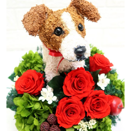
ア
ト
リ
エ
花
倶
楽
部