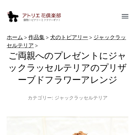
Toggl
menu
動
ホーム
作品集
犬のトピアリー
ジャックラッ
物
セルテリア
ご両親へのプレゼントにジャ
ト
ピ
ックラッセルテリアのプリザ
ア
ーブドフラワーアレンジ
リ
ー
カテゴリー:
ジャックラッセルテリア
作
品
集
|