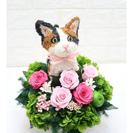
ア
ト
リ
エ
花
倶
楽
部