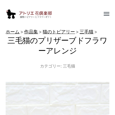
Toggl
menu
動
ホーム
作品集
猫のトピアリー
三毛猫
物
三毛猫のプリザーブドフラワ
ト
ーアレンジ
ピ
ア
カテゴリー:
三毛猫
リ
ー
作
品
集
|