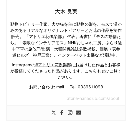
大木 良実
動物トピアリー作家
。犬や猫を主に動物の形を、モスで温か
みのあるリアルなオリジナルトピアリーとお花の作品を制作
販売。 「アトリエ花倶楽部」 代表。著書に「モスの動物た
ち」「素敵なインテリアモス」NHKおしゃれ工房、ぶらり途
中下車の旅他TV出演、犬猫関係雑誌多数掲載、個展（表参
道ヒルズ・神戸三宮）、インターペット出展など活動中。
Instagramの
#アトリエ花倶楽部
にお届けした作品とお客様
が投稿してくださった作品があります。こちらもぜひご覧く
ださい。
お問い合わせ:
mail
Tel:
0339611098
atorie-hanaclub.com/about