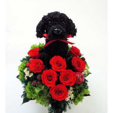
ア
ト
リ
エ
花
倶
楽
部