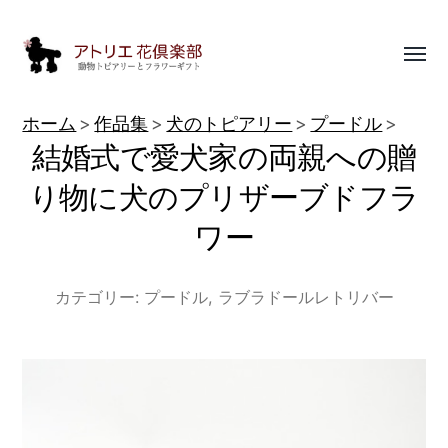
Toggl
menu
動
ホーム
作品集
犬のトピアリー
プードル
物
結婚式で愛犬家の両親への贈
ト
り物に犬のプリザーブドフラ
ピ
ワー
ア
リ
カテゴリー:
プードル
,
ラブラドールレトリバー
ー
作
品
集
|