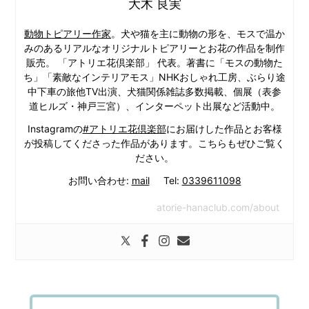
大木 良実
動物トピアリー作家
。犬や猫を主に動物の形を、モスで温か
みのあるリアルなオリジナルトピアリーとお花の作品を制作
販売。 「アトリエ花倶楽部」 代表。著書に「モスの動物た
ち」「素敵なインテリアモス」NHKおしゃれ工房、ぶらり途
中下車の旅他TV出演、犬猫関係雑誌多数掲載、個展（表参
道ヒルズ・神戸三宮）、インターペット出展など活動中。
Instagramの
#アトリエ花倶楽部
にお届けした作品とお客様
が投稿してくださった作品があります。こちらもぜひご覧く
ださい。
お問い合わせ:
mail
Tel:
0339611098
atorie-hanaclub.com/about