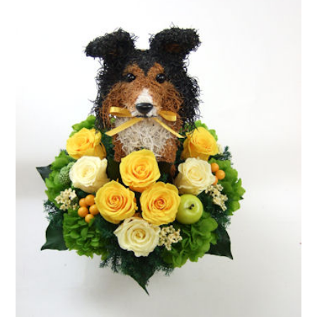
ア
ト
リ
エ
花
倶
楽
部