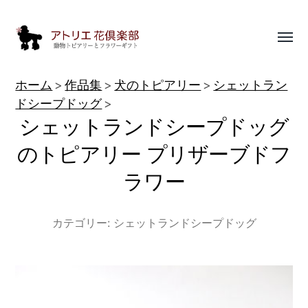
Toggl
menu
動
ホーム
作品集
犬のトピアリー
シェットラン
物
ドシープドッグ
シェットランドシープドッグ
ト
ピ
のトピアリー プリザーブドフ
ア
ラワー
リ
ー
カテゴリー:
シェットランドシープドッグ
作
品
集
|