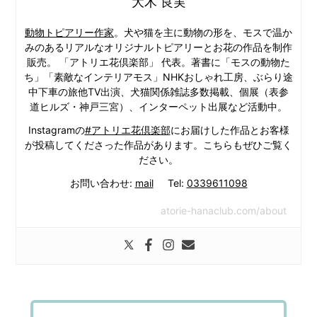
大木 良実
動物トピアリー作家
。犬や猫を主に動物の形を、モスで温か
みのあるリアルなオリジナルトピアリーとお花の作品を制作
販売。 「アトリエ花倶楽部」 代表。著書に「モスの動物た
ち」「素敵なインテリアモス」NHKおしゃれ工房、ぶらり途
中下車の旅他TV出演、犬猫関係雑誌多数掲載、個展（表参
道ヒルズ・神戸三宮）、インターペット出展など活動中。
Instagramの
#アトリエ花倶楽部
にお届けした作品とお客様
が投稿してくださった作品があります。こちらもぜひご覧く
ださい。
お問い合わせ:
mail
Tel:
0339611098
atorie-hanaclub.com/about