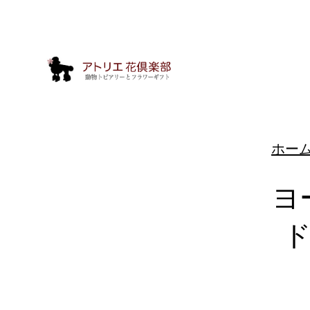
ホー
ヨ
ド
動
物
ト
ピ