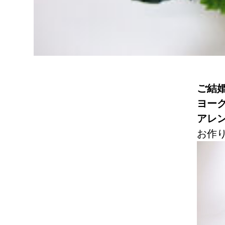
ご結
ヨー
アレ
お作