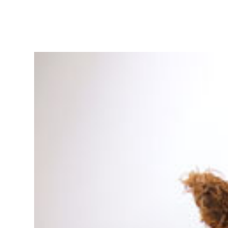
ア
リ
ー
作
品
集
|
ア
ト
リ
エ
花
倶
楽