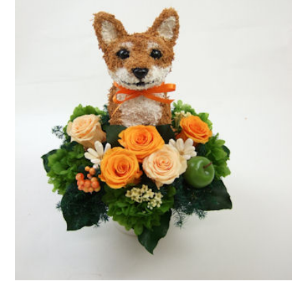
ア
ト
リ
エ
花
倶
楽
部