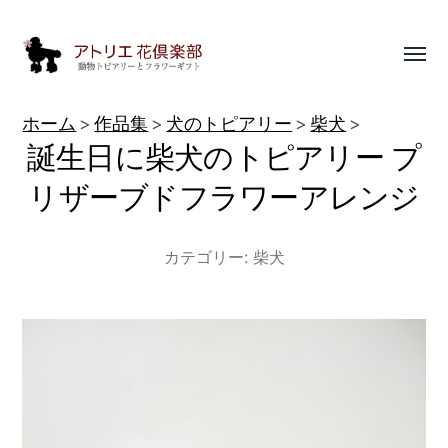
Toggl
menu
動
ホーム
作品集
犬のトピアリー
柴犬
物
誕生日に柴犬のトピアリー プ
ト
リザーブドフラワーアレンジ
ピ
ア
カテゴリー:
柴犬
リ
ー
作
品
集
|