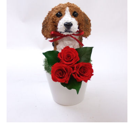
ア
ト
リ
エ
花
倶
楽
部