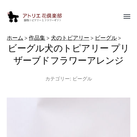
Toggl
menu
動
ホーム
作品集
犬のトピアリー
ビーグル
物
ビーグル犬のトピアリー プリ
ト
ザーブドフラワーアレンジ
ピ
ア
カテゴリー:
ビーグル
リ
ー
作
品
集
|