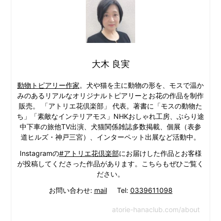
大木 良実
動物トピアリー作家
。犬や猫を主に動物の形を、モスで温か
みのあるリアルなオリジナルトピアリーとお花の作品を制作
販売。 「アトリエ花倶楽部」 代表。著書に「モスの動物た
ち」「素敵なインテリアモス」NHKおしゃれ工房、ぶらり途
中下車の旅他TV出演、犬猫関係雑誌多数掲載、個展（表参
道ヒルズ・神戸三宮）、インターペット出展など活動中。
Instagramの
#アトリエ花倶楽部
にお届けした作品とお客様
が投稿してくださった作品があります。こちらもぜひご覧く
ださい。
お問い合わせ:
mail
Tel:
0339611098
atorie-hanaclub.com/about