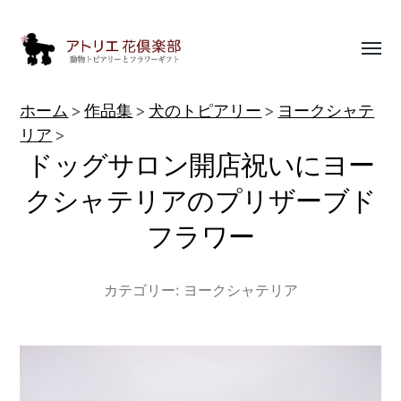
Toggl
menu
動
ホーム
作品集
犬のトピアリー
ヨークシャテ
物
リア
ドッグサロン開店祝いにヨー
ト
ピ
クシャテリアのプリザーブド
ア
フラワー
リ
ー
カテゴリー:
ヨークシャテリア
作
品
集
|