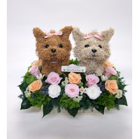
ア
ト
リ
エ
花
倶
楽
部