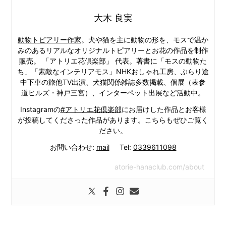
大木 良実
動物トピアリー作家
。犬や猫を主に動物の形を、モスで温か
みのあるリアルなオリジナルトピアリーとお花の作品を制作
販売。 「アトリエ花倶楽部」 代表。著書に「モスの動物た
ち」「素敵なインテリアモス」NHKおしゃれ工房、ぶらり途
中下車の旅他TV出演、犬猫関係雑誌多数掲載、個展（表参
道ヒルズ・神戸三宮）、インターペット出展など活動中。
Instagramの
#アトリエ花倶楽部
にお届けした作品とお客様
が投稿してくださった作品があります。こちらもぜひご覧く
ださい。
お問い合わせ:
mail
Tel:
0339611098
atorie-hanaclub.com/about