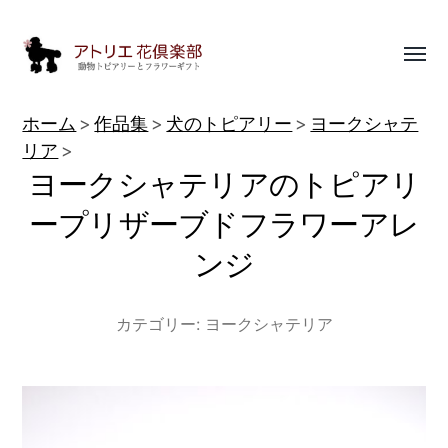
Toggl
menu
動
ホーム
作品集
犬のトピアリー
ヨークシャテ
物
リア
ヨークシャテリアのトピアリ
ト
ピ
ープリザーブドフラワーアレ
ア
ンジ
リ
ー
カテゴリー:
ヨークシャテリア
作
品
集
|