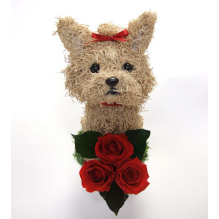
ア
ト
リ
エ
花
倶
楽
部