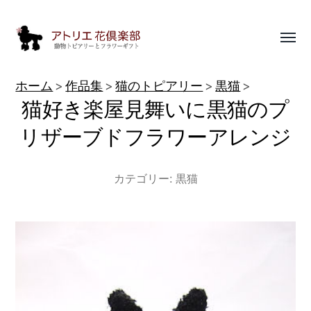
Toggl
menu
動
ホーム
作品集
猫のトピアリー
黒猫
物
猫好き楽屋見舞いに黒猫のプ
ト
リザーブドフラワーアレンジ
ピ
ア
カテゴリー:
黒猫
リ
ー
作
品
集
|