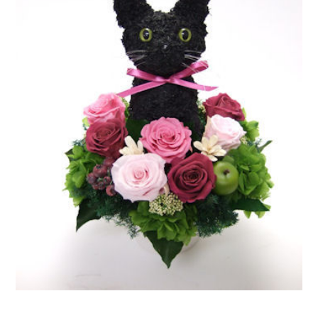
ア
ト
リ
エ
花
倶
楽
部