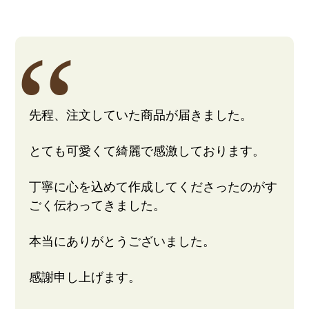
先程、注文していた商品が届きました。
とても可愛くて綺麗で感激しております。
丁寧に心を込めて作成してくださったのがす
ごく伝わってきました。
本当にありがとうございました。
感謝申し上げます。