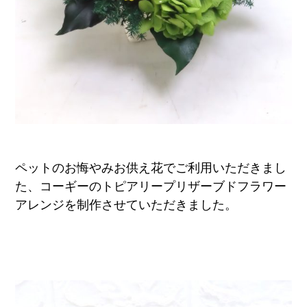
ペットのお悔やみお供え花でご利用いただきまし
た、コーギーのトピアリープリザーブドフラワー
アレンジを制作させていただきました。