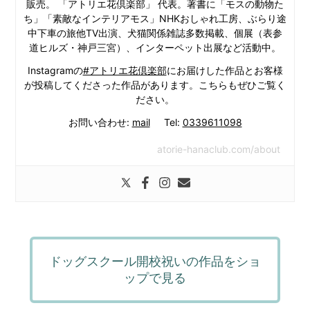
販売。 「アトリエ花倶楽部」 代表。著書に「モスの動物た
ち」「素敵なインテリアモス」NHKおしゃれ工房、ぶらり途
中下車の旅他TV出演、犬猫関係雑誌多数掲載、個展（表参
道ヒルズ・神戸三宮）、インターペット出展など活動中。
Instagramの
#アトリエ花倶楽部
にお届けした作品とお客様
が投稿してくださった作品があります。こちらもぜひご覧く
ださい。
お問い合わせ:
mail
Tel:
0339611098
atorie-hanaclub.com/about
ドッグスクール開校祝いの作品をショ
ップで見る