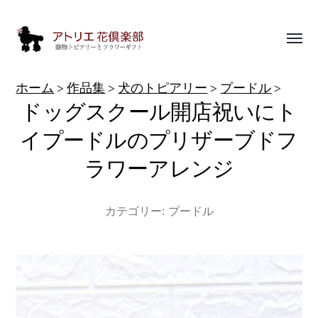
Toggl
menu
動
ホーム
作品集
犬のトピアリー
プードル
物
ドッグスクール開店祝いにト
ト
イプードルのプリザーブドフ
ピ
ラワーアレンジ
ア
リ
カテゴリー:
プードル
ー
作
品
集
|