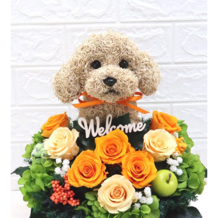
ア
ト
リ
エ
花
倶
楽
部