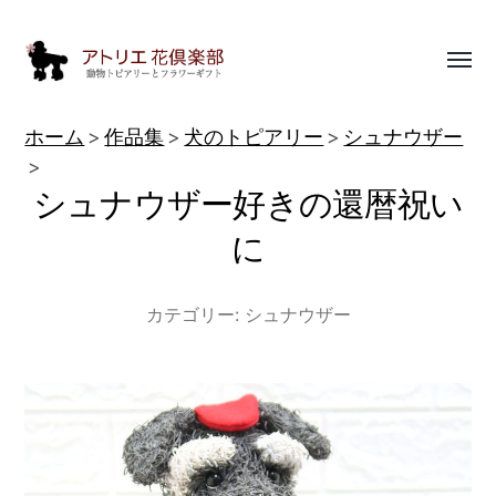
Toggl
menu
動
ホーム
作品集
犬のトピアリー
シュナウザー
物
シュナウザー好きの還暦祝い
ト
ピ
に
ア
リ
カテゴリー:
シュナウザー
ー
作
品
集
|