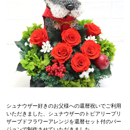
ア
ト
リ
エ
花
倶
楽
部
シュナウザー好きのお父様への還暦祝いでご利用
いただきました、シュナウザーのトピアリープリ
ザーブドフラワーアレンジを還暦セット付のバー
ジョンで制作させていただきました。