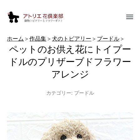
Toggl
menu
動
ホーム
作品集
犬のトピアリー
プードル
物
ペットのお供え花にトイプー
ト
ドルのプリザーブドフラワー
ピ
アレンジ
ア
リ
カテゴリー:
プードル
ー
作
品
集
|