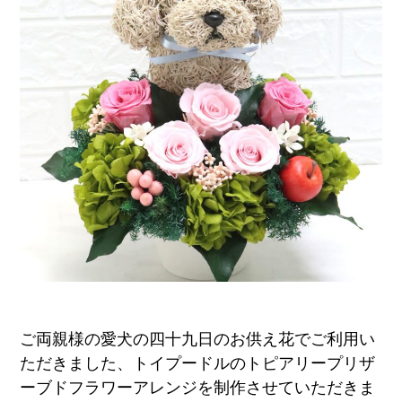
ア
ト
リ
エ
花
倶
楽
部
ご両親様の愛犬の四十九日のお供え花でご利用い
ただきました、トイプードルのトピアリープリザ
ーブドフラワーアレンジを制作させていただきま