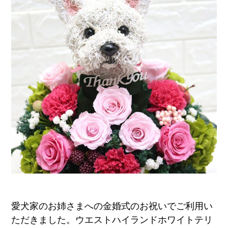
ア
ト
リ
エ
花
倶
楽
部
愛犬家のお姉さまへの金婚式のお祝いでご利用い
ただきました。ウエストハイランドホワイトテリ