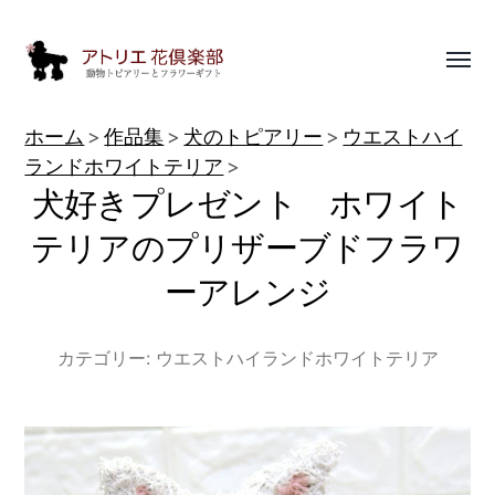
Toggl
menu
動
ホーム
作品集
犬のトピアリー
ウエストハイ
物
ランドホワイトテリア
犬好きプレゼント ホワイト
ト
ピ
テリアのプリザーブドフラワ
ア
ーアレンジ
リ
ー
カテゴリー:
ウエストハイランドホワイトテリア
作
品
集
|