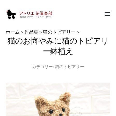
Toggl
menu
動
ホーム
作品集
猫のトピアリー
物
猫のお悔やみに猫のトピアリ
ト
ー鉢植え
ピ
ア
カテゴリー:
猫のトピアリー
リ
ー
作
品
集
|