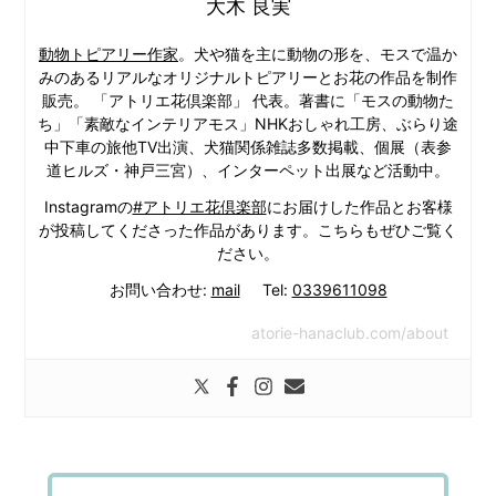
大木 良実
動物トピアリー作家
。犬や猫を主に動物の形を、モスで温か
みのあるリアルなオリジナルトピアリーとお花の作品を制作
販売。 「アトリエ花倶楽部」 代表。著書に「モスの動物た
ち」「素敵なインテリアモス」NHKおしゃれ工房、ぶらり途
中下車の旅他TV出演、犬猫関係雑誌多数掲載、個展（表参
道ヒルズ・神戸三宮）、インターペット出展など活動中。
Instagramの
#アトリエ花倶楽部
にお届けした作品とお客様
が投稿してくださった作品があります。こちらもぜひご覧く
ださい。
お問い合わせ:
mail
Tel:
0339611098
atorie-hanaclub.com/about