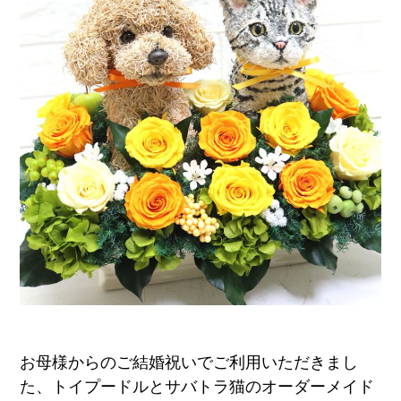
ア
ト
リ
エ
花
倶
楽
部
お母様からのご結婚祝いでご利用いただきまし
た、トイプードルとサバトラ猫のオーダーメイド