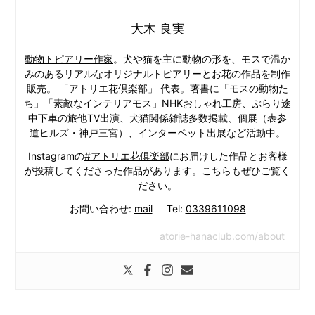
大木 良実
動物トピアリー作家
。犬や猫を主に動物の形を、モスで温か
みのあるリアルなオリジナルトピアリーとお花の作品を制作
販売。 「アトリエ花倶楽部」 代表。著書に「モスの動物た
ち」「素敵なインテリアモス」NHKおしゃれ工房、ぶらり途
中下車の旅他TV出演、犬猫関係雑誌多数掲載、個展（表参
道ヒルズ・神戸三宮）、インターペット出展など活動中。
Instagramの
#アトリエ花倶楽部
にお届けした作品とお客様
が投稿してくださった作品があります。こちらもぜひご覧く
ださい。
お問い合わせ:
mail
Tel:
0339611098
atorie-hanaclub.com/about