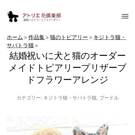
Toggl
menu
動
ホーム
作品集
猫のトピアリー
キジトラ猫・
物
サバトラ猫
結婚祝いに犬と猫のオーダー
ト
ピ
メイドトピアリープリザーブ
ア
ドフラワーアレンジ
リ
ー
カテゴリー:
キジトラ猫・サバトラ猫
,
プードル
作
品
集
|