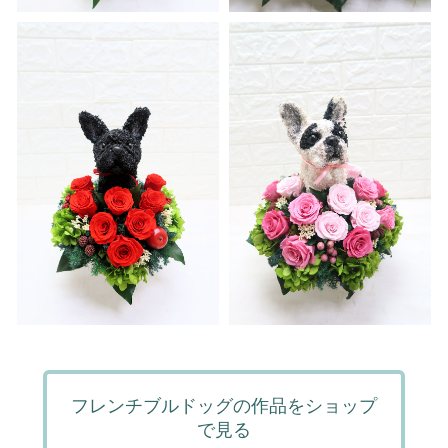
フレンチブルドッグの作品をショップ
で見る