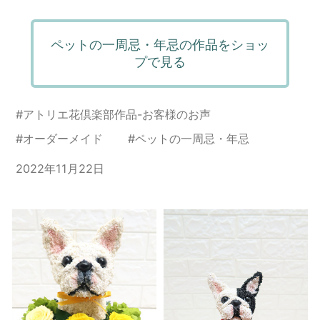
ペットの一周忌・年忌の作品をショッ
プで見る
#
アトリエ花倶楽部作品-お客様のお声
#
オーダーメイド
#
ペットの一周忌・年忌
2022年11月22日