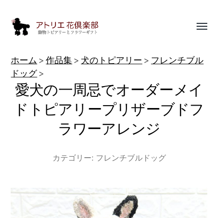
Toggl
menu
動
ホーム
作品集
犬のトピアリー
フレンチブル
物
ドッグ
愛犬の一周忌でオーダーメイ
ト
ピ
ドトピアリープリザーブドフ
ア
ラワーアレンジ
リ
ー
カテゴリー:
フレンチブルドッグ
作
品
集
|