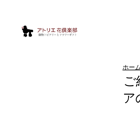
ホー
ご
ア
動
物
ト
ピ