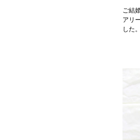
ご結
アリ
した