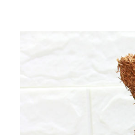
ア
リ
ー
作
品
集
|
ア
ト
リ
エ
花
倶
楽