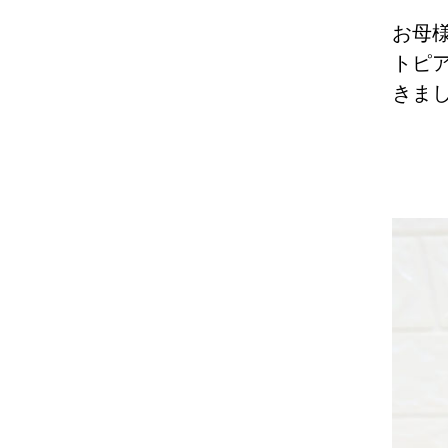
お母
トピ
きま