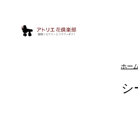
ホー
シ
動
物
ト
ピ