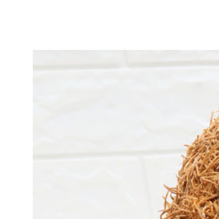
ア
リ
ー
作
品
集
|
ア
ト
リ
エ
花
倶
楽