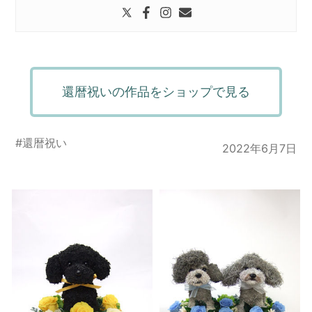
還暦祝いの作品をショップで見る
#
還暦祝い
2022年6月7日