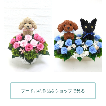
プードルの作品をショップで見る