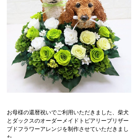
ア
ト
リ
エ
花
倶
楽
部
お母様の還暦祝いでご利用いただきました、柴犬
とダックスのオーダーメイドトピアリープリザー
ブドフラワーアレンジを制作させていただきまし
た。