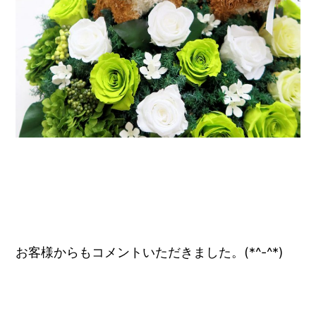
お客様からもコメントいただきました。(*^-^*)