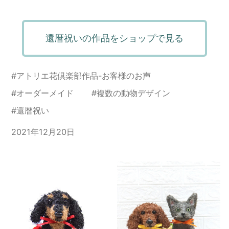
還暦祝いの作品をショップで見る
#
アトリエ花倶楽部作品-お客様のお声
#
オーダーメイド
#
複数の動物デザイン
#
還暦祝い
2021年12月20日