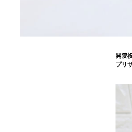
開院
プリ