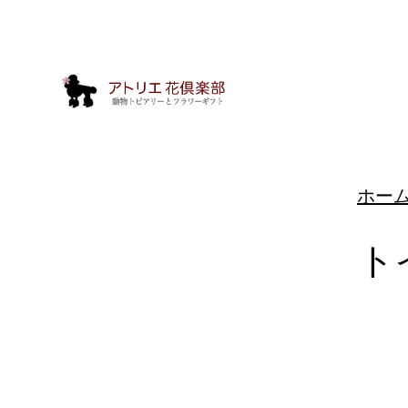
ホー
ト
動
物
ト
ピ