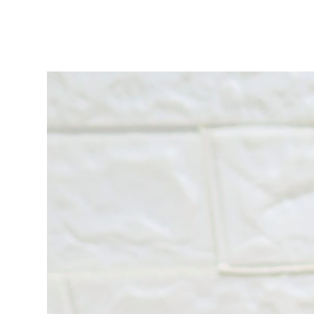
ア
リ
ー
作
品
集
|
ア
ト
リ
エ
花
倶
楽