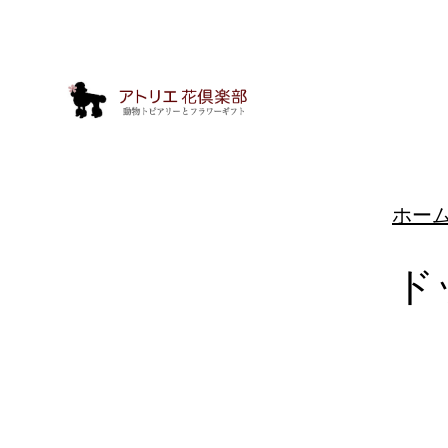
ホー
ド
動
物
ト
ピ