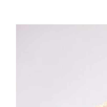
ア
リ
ー
作
品
集
|
ア
ト
リ
エ
花
倶
楽