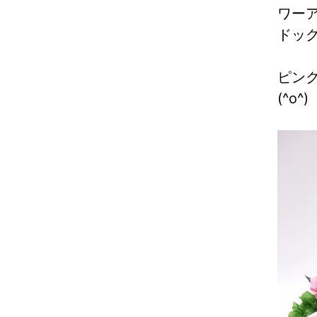
ワー
ドッ
ピン
(^o^)