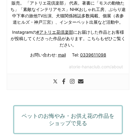
販売。 「アトリエ花倶楽部」 代表。著書に「モスの動物た
ち」「素敵なインテリアモス」NHKおしゃれ工房、ぶらり途
中下車の旅他TV出演、犬猫関係雑誌多数掲載、個展（表参
道ヒルズ・神戸三宮）、インターペット出展など活動中。
Instagramの
#アトリエ花倶楽部
にお届けした作品とお客様
が投稿してくださった作品があります。こちらもぜひご覧く
ださい。
お問い合わせ:
mail
Tel:
0339611098
atorie-hanaclub.com/about
ペットのお悔やみ・お供え花の作品を
ショップで見る