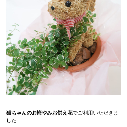
ア
ト
リ
エ
花
倶
楽
部
猫ちゃんのお悔やみお供え花
でご利用いただきま
した