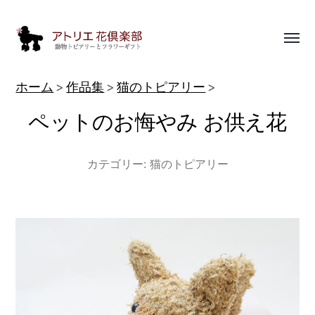
Toggl
menu
動
ホーム
作品集
猫のトピアリー
物
ペットのお悔やみ お供え花
ト
ピ
カテゴリー:
猫のトピアリー
ア
リ
ー
作
品
集
|