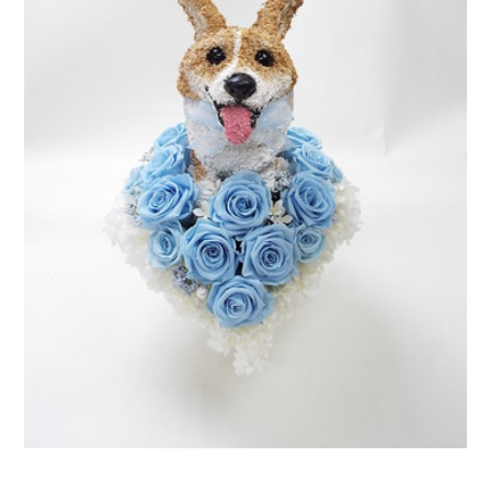
ア
ト
リ
エ
花
倶
楽
部