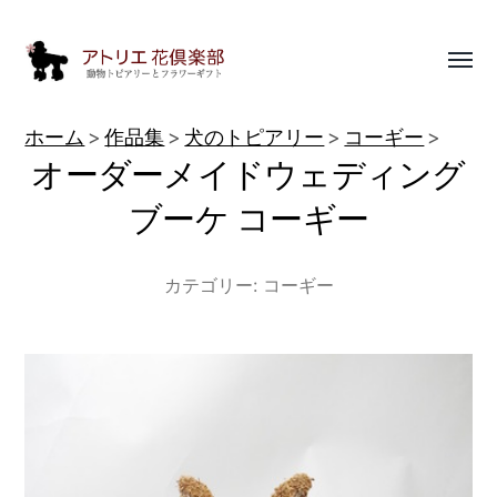
Toggl
menu
動
ホーム
作品集
犬のトピアリー
コーギー
物
オーダーメイドウェディング
ト
ブーケ コーギー
ピ
ア
カテゴリー:
コーギー
リ
ー
作
品
集
|