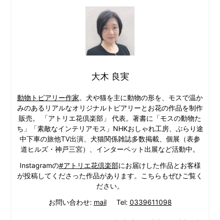
大木 良実
動物トピアリー作家
。犬や猫を主に動物の形を、モスで温か
みのあるリアルなオリジナルトピアリーとお花の作品を制作
販売。 「アトリエ花倶楽部」 代表。著書に「モスの動物た
ち」「素敵なインテリアモス」NHKおしゃれ工房、ぶらり途
中下車の旅他TV出演、犬猫関係雑誌多数掲載、個展（表参
道ヒルズ・神戸三宮）、インターペット出展など活動中。
Instagramの
#アトリエ花倶楽部
にお届けした作品とお客様
が投稿してくださった作品があります。こちらもぜひご覧く
ださい。
お問い合わせ:
mail
Tel:
0339611098