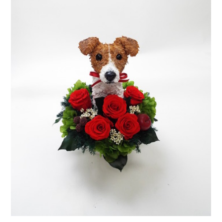
ア
ト
リ
エ
花
倶
楽
部