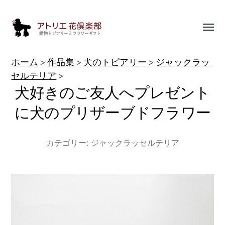
Toggl
menu
動
ホーム
作品集
犬のトピアリー
ジャックラッ
物
セルテリア
犬好きのご友人へプレゼント
ト
ピ
に犬のプリザーブドフラワー
ア
リ
カテゴリー:
ジャックラッセルテリア
ー
作
品
集
|