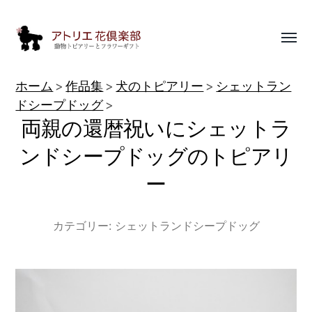
Toggl
menu
動
ホーム
作品集
犬のトピアリー
シェットラン
物
ドシープドッグ
両親の還暦祝いにシェットラ
ト
ピ
ンドシープドッグのトピアリ
ア
ー
リ
ー
カテゴリー:
シェットランドシープドッグ
作
品
集
|