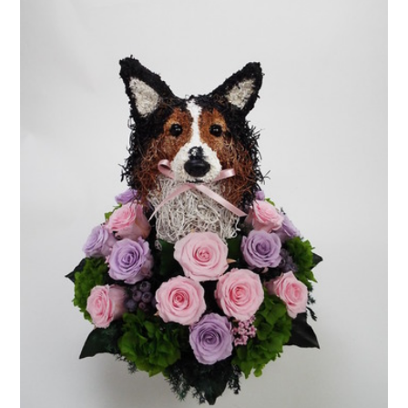
ア
ト
リ
エ
花
倶
楽
部