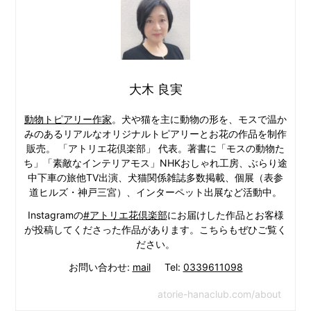
大木 良実
動物トピアリー作家
。犬や猫を主に動物の形を、モスで温か
みのあるリアルなオリジナルトピアリーとお花の作品を制作
販売。 「アトリエ花倶楽部」 代表。著書に「モスの動物た
ち」「素敵なインテリアモス」NHKおしゃれ工房、ぶらり途
中下車の旅他TV出演、犬猫関係雑誌多数掲載、個展（表参
道ヒルズ・神戸三宮）、インターペット出展など活動中。
Instagramの
#アトリエ花倶楽部
にお届けした作品とお客様
が投稿してくださった作品があります。こちらもぜひご覧く
ださい。
お問い合わせ:
mail
Tel:
0339611098
atorie-hanaclub.com/about