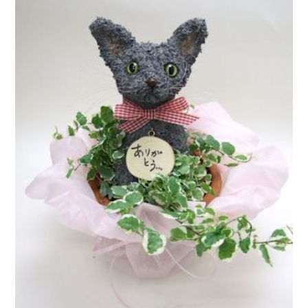
ア
ト
リ
エ
花
倶
楽
部