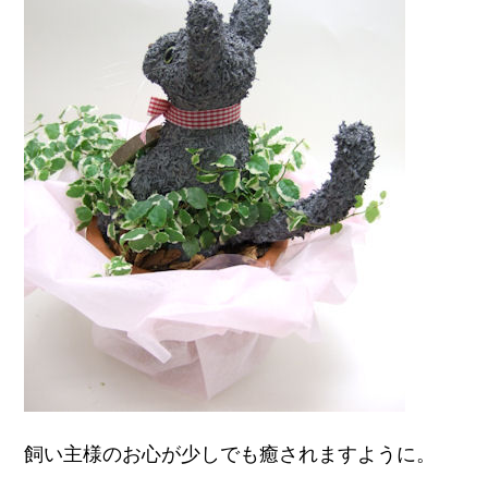
飼い主様のお心が少しでも癒されますように。