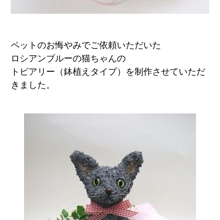
ペットのお悔やみでご依頼いただいた
ロシアンブルーの猫ちゃんの
トピアリー（鉢植えタイプ）を制作させていただ
きました。