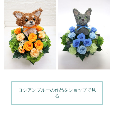
ロシアンブルーの作品をショップで見
る