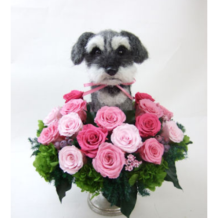
ア
ト
リ
エ
花
倶
楽
部