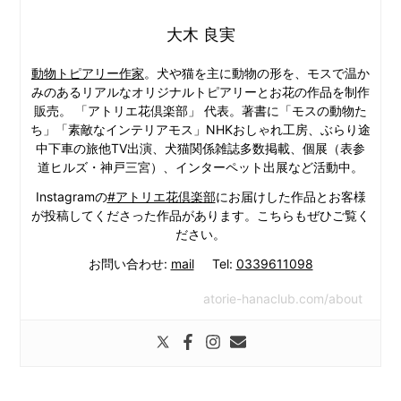
大木 良実
動物トピアリー作家
。犬や猫を主に動物の形を、モスで温か
みのあるリアルなオリジナルトピアリーとお花の作品を制作
販売。 「アトリエ花倶楽部」 代表。著書に「モスの動物た
ち」「素敵なインテリアモス」NHKおしゃれ工房、ぶらり途
中下車の旅他TV出演、犬猫関係雑誌多数掲載、個展（表参
道ヒルズ・神戸三宮）、インターペット出展など活動中。
Instagramの
#アトリエ花倶楽部
にお届けした作品とお客様
が投稿してくださった作品があります。こちらもぜひご覧く
ださい。
お問い合わせ:
mail
Tel:
0339611098
atorie-hanaclub.com/about