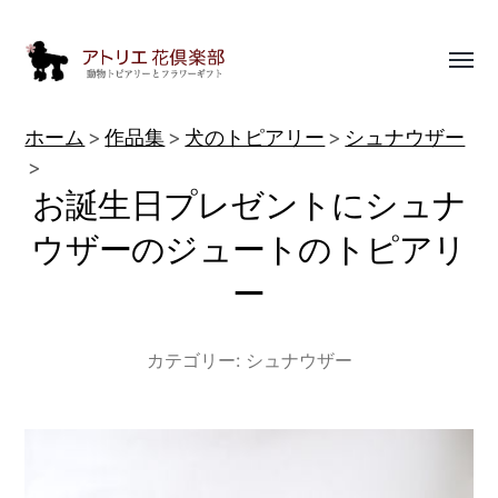
Toggl
menu
動
ホーム
作品集
犬のトピアリー
シュナウザー
物
お誕生日プレゼントにシュナ
ト
ピ
ウザーのジュートのトピアリ
ア
ー
リ
ー
カテゴリー:
シュナウザー
作
品
集
|