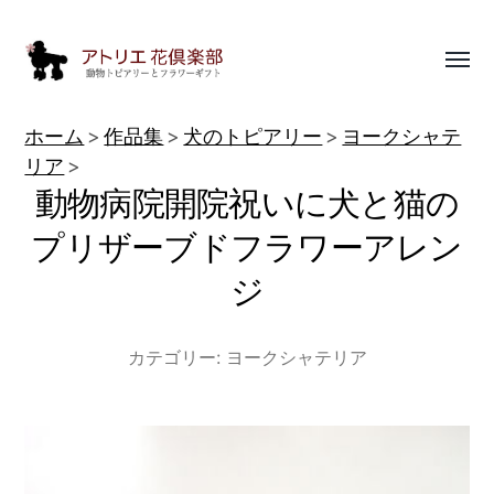
Toggl
menu
動
ホーム
作品集
犬のトピアリー
ヨークシャテ
物
リア
動物病院開院祝いに犬と猫の
ト
ピ
プリザーブドフラワーアレン
ア
ジ
リ
ー
カテゴリー:
ヨークシャテリア
作
品
集
|