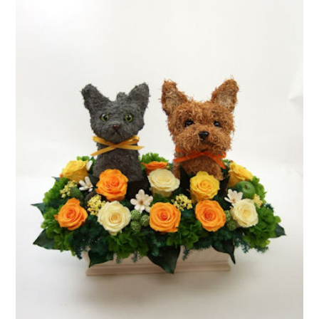
ア
ト
リ
エ
花
倶
楽
部