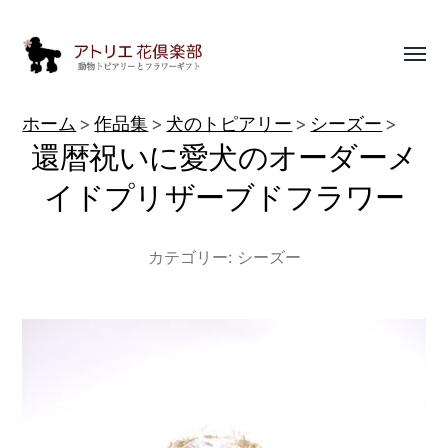
Toggl
menu
動
ホーム
作品集
犬のトピアリー
シーズー
物
還暦祝いに愛犬のオーダーメ
ト
イドプリザーブドフラワー
ピ
ア
カテゴリー:
シーズー
リ
ー
作
品
集
|