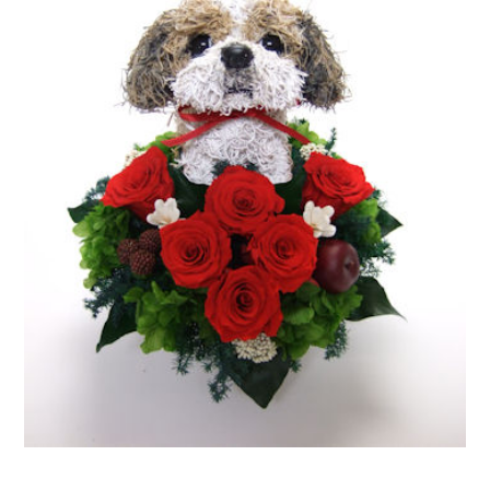
ア
ト
リ
エ
花
倶
楽
部