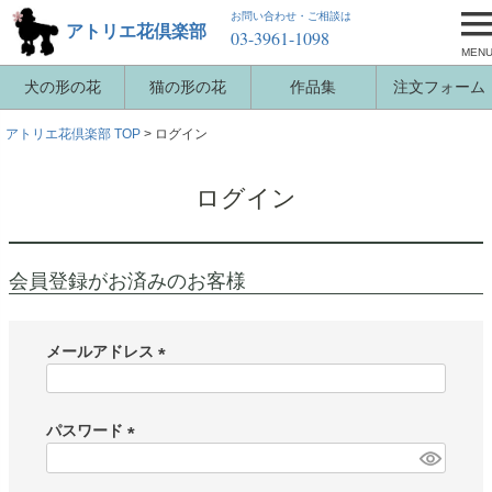
お問い合わせ・ご相談は
アトリエ花倶楽部
03-3961-1098
MEN
犬の形の花
猫の形の花
作品集
注文フォーム
アトリエ花倶楽部 TOP
ログイン
ログイン
会員登録がお済みのお客様
メールアドレス
(
必
須
パスワード
)
(
必