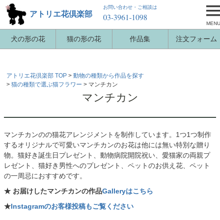
お問い合わせ・ご相談は
アトリエ花倶楽部
03-3961-1098
MEN
犬の形の花
猫の形の花
作品集
注文フォーム
アトリエ花倶楽部 TOP
動物の種類から作品を探す
猫の種類で選ぶ猫フラワー
マンチカン
マンチカン
マンチカンのの猫花アレンジメントを制作しています。1つ1つ制作
するオリジナルで可愛いマンチカンのお花は他には無い特別な贈り
物。猫好き誕生日プレゼント、動物病院開院祝い、愛猫家の両親プ
レゼント、猫好き男性へのプレゼント、ペットのお供え花、ペット
の一周忌におすすめです。
★ お届けしたマンチカンの作品
Galleryはこちら
★
Instagramのお客様投稿もご覧ください